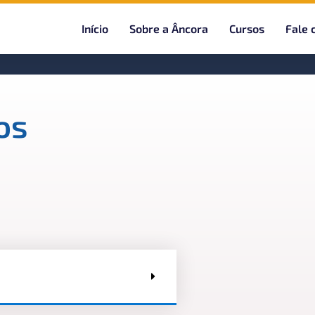
Início
Sobre a Âncora
Cursos
Fale 
os