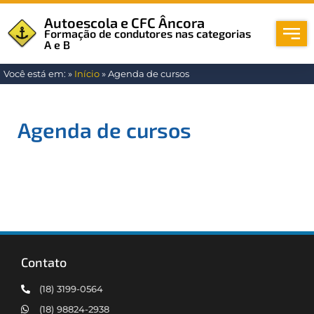
Autoescola e CFC Âncora
Formação de condutores nas categorias
A e B
Você está em:
»
Início
»
Agenda de cursos
Agenda de cursos
Contato
(18) 3199-0564
(18) 98824-2938